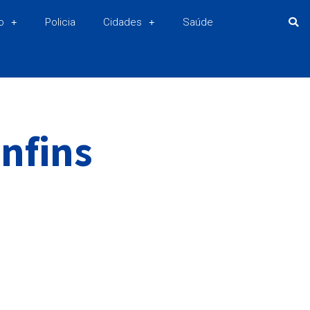
o
Policia
Cidades
Saúde
nfins