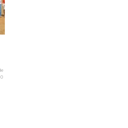
de
 O