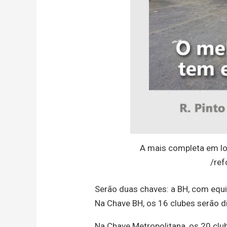
A mais completa em lo
/ref
Serão duas chaves: a BH, com equi
Na Chave BH, os 16 clubes serão d
Na Chave Metropolitana, os 20 cl