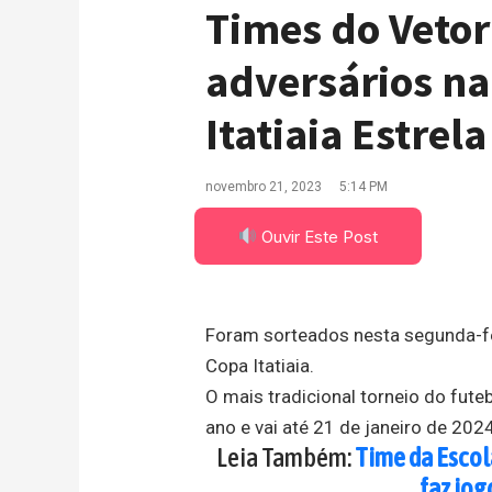
Times do Veto
adversários na
Itatiaia Estrela
novembro 21, 2023
5:14 PM
Ouvir Este Post
Foram sorteados nesta segunda-fei
Copa Itatiaia.
O mais tradicional torneio do fut
ano e vai até 21 de janeiro de 202
Leia Também:
Time da Escol
faz jog