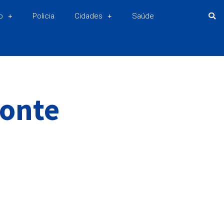
o
Policia
Cidades
Saúde
xonte