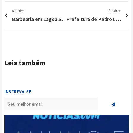
Anterior
P
Anterior
Próxima
Barbearia em Lagoa Santa traz conforto e sofisticação aos clientes; conheça a Jack Philips
Prefeitura de Pedro Leopoldo abre inscrição para Evento Paralímpico
Leia também
INSCREVA-SE
Enviar