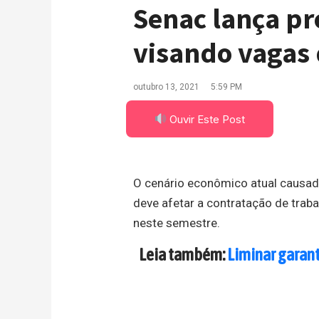
Senac lança pr
visando vagas 
outubro 13, 2021
5:59 PM
Ouvir Este Post
O cenário econômico atual causado
deve afetar a contratação de trab
neste semestre.
Leia também:
Liminar garant