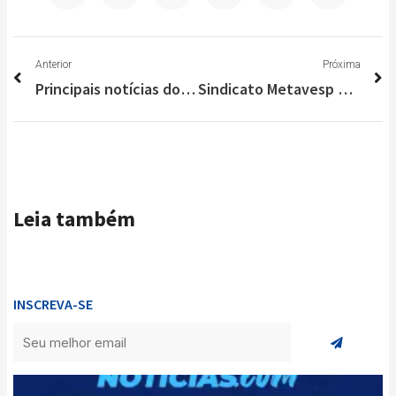
Anterior
P
Anterior
Próxima
Principais notícias do Brasil e do Mundo nesta sexta-feira (08/10)
Sindicato Metavesp e Belgo Vespasiano assinam acordo histórico para o trabalhador
Leia também
INSCREVA-SE
Enviar