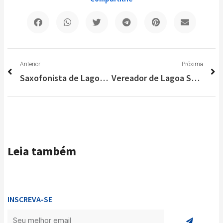
Anterior
P
Anterior
Próxima
Saxofonista de Lagoa Santa lança EP que evidencia ritmos brasileiros
Vereador de Lagoa Santa Prof. Fabiano Moreira pede antecipação de vacinas na educação
Leia também
INSCREVA-SE
Enviar