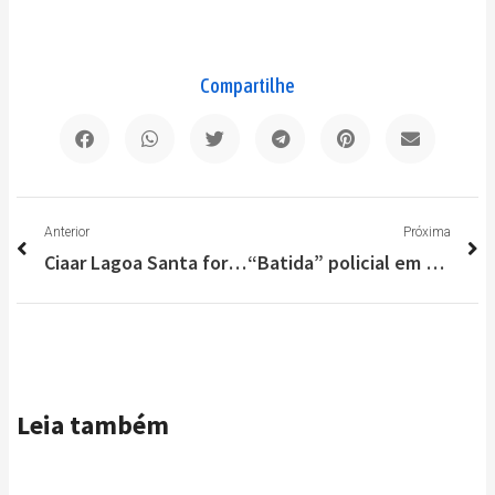
Compartilhe
Anterior
P
Anterior
Próxima
Ciaar Lagoa Santa forma 101 novos oficiais da Força Aérea Brasileira
“Batida” policial em São José da Lapa prende dois suspeitos de tráfico de drogas
Leia também