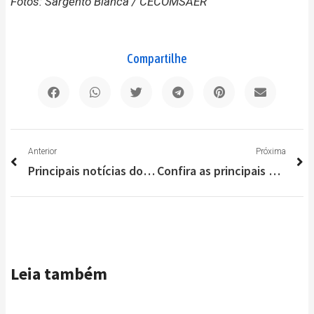
Fotos: Sargento Bianca / CECOMSAER
Compartilhe
Anterior
P
Anterior
Próxima
Principais notícias do Brasil e do Mundo nesse sabadão (05/12)
Confira as principais notícias do Brasil e do Mundo nesta segunda-feira (07/12)
Leia também