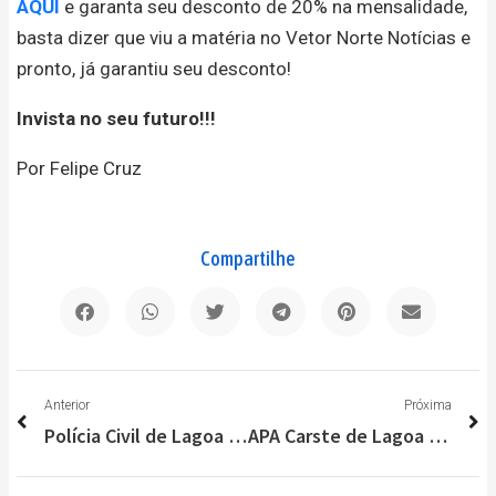
AQUI
e garanta seu desconto de 20% na mensalidade,
basta dizer que viu a matéria no Vetor Norte Notícias e
pronto, já garantiu seu desconto!
Invista no seu futuro!!!
Por Felipe Cruz
Compartilhe
Anterior
P
Anterior
Próxima
Polícia Civil de Lagoa Santa entrega doações da Campanha do Agasalho 2021
APA Carste de Lagoa Santa – Confira a coluna da Bióloga Lorenna Cruz