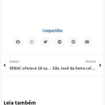
Compartilhe
Anterior
P
Anterior
Próxima
SENAC oferece 16 vagas de emprego na Grande BH
São José da Serra celebra centenário da escola Benfica Moreira Marques e igreja São José
Leia também