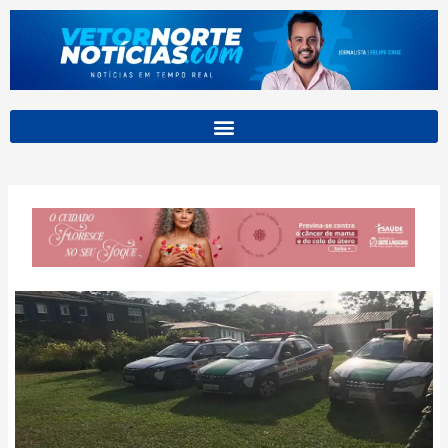
Ir
para
o
conteúdo