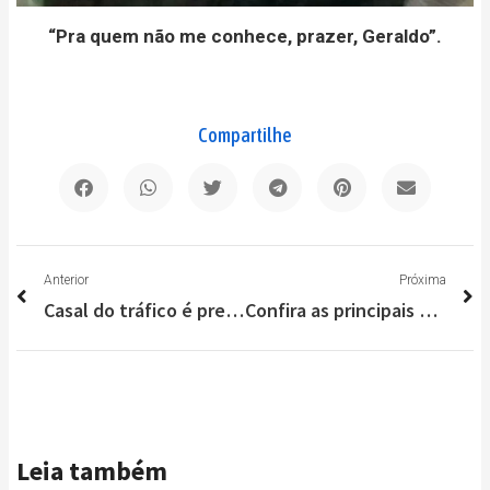
“Pra quem não me conhece, prazer, Geraldo”.
Compartilhe
Anterior
P
Anterior
Próxima
Casal do tráfico é preso em vilarejo da Serra do Cipó
Confira as principais notícias do Brasil e do Mundo nesta segunda (8/02)
Leia também