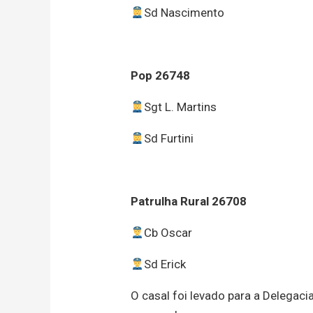
Sd Nascimento
Pop 26748
Sgt L. Martins
Sd Furtini
Patrulha Rural 26708
Cb Oscar
Sd Erick
O casal foi levado para a Delegaci