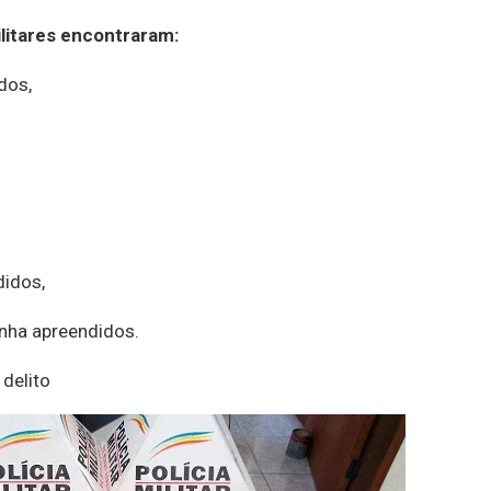
ilitares encontraram:
dos,
didos,
nha apreendidos.
delito