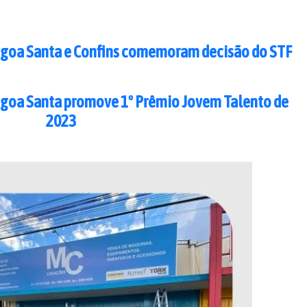
Lagoa Santa e Confins comemoram decisão do STF
goa Santa promove 1º Prêmio Jovem Talento de
2023