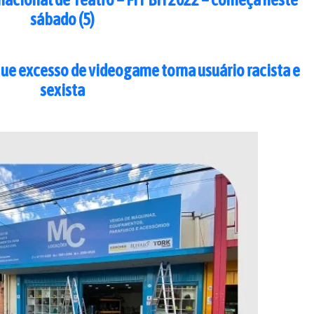
sábado (5)
que excesso de videogame torna usuário racista e
sexista