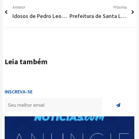
Anterior
P
Anterior
Próxima
Idosos de Pedro Leopoldo podem realizar doações durante vacinação
Prefeitura de Santa Luzia vai distribuir 7 mil kits merenda escolar
Leia também
INSCREVA-SE
Enviar