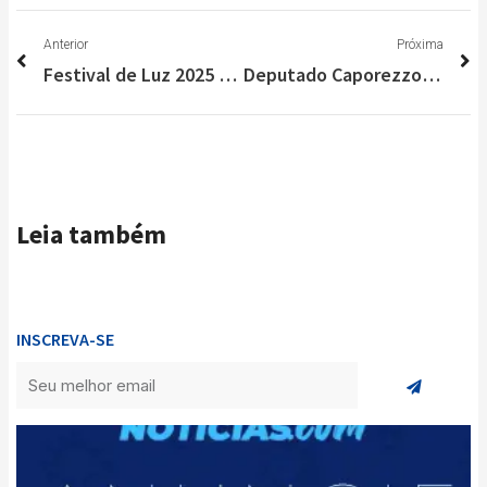
Anterior
P
Anterior
Próxima
Festival de Luz 2025 começa nesta sexta-feira em Pedro Leopoldo
Deputado Caporezzo – O SENADOR IMPROVÁVEL E A ANISTIA INADIÁVEL
Leia também
INSCREVA-SE
Enviar