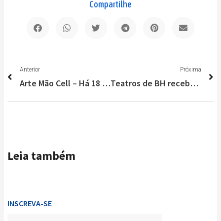
Compartilhe
Anterior
P
Anterior
Próxima
Arte Mão Cell – Há 18 anos a loja mais completa de Lagoa Santa
Teatros de BH recebem 48ª Campanha de Popularização do Teatro & Dança
Leia também
INSCREVA-SE
Enviar