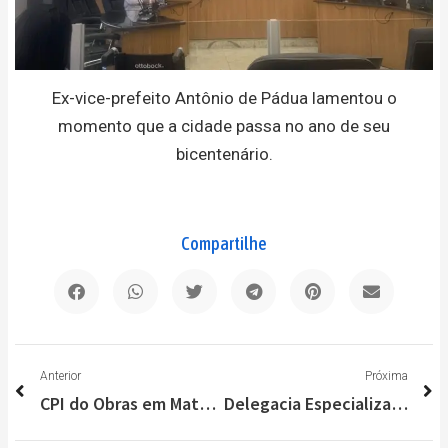
Ex-vice-prefeito Antônio de Pádua lamentou o
momento que a cidade passa no ano de seu
bicentenário.
Compartilhe
Anterior
P
Anterior
Próxima
CPI do Obras em Matozinhos; depoente afirma que homem de confiança da Prefeita e de Antônio Divino pedia alteração no valor das notas
Delegacia Especializada de Atendimento à Mulher prende pedófilo que violentou crianças e adolescentes durante mais de 10 anos