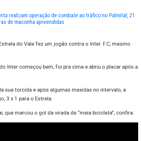
anta realizam operação de combate ao tráfico no Palmital; 21
ras de maconha apreendidas
strela do Vale fez um jogão contra o Inter. F.C, mesmo
do Inter começou bem, foi pra cima e abriu o placar após a
da sua torcida e após algumas mexidas no intervalo, a
o, 3 x 1 para o Estrela.
 que marcou o gol da virada de “meia bicicleta”, confira: