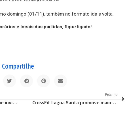
imo domingo (01/11), também no formato ida e volta.
rios e locais das partidas, fique ligado!
Compartilhe
Próxima
Liverpool goleia e Estrela segue invicto no Torneio da Amizade de Lagoa Santa 2020
CrossFit Lagoa Santa promove maior competição da modalidade do vetor norte