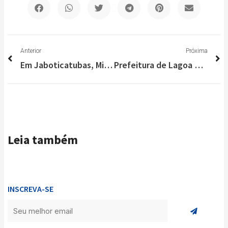
Anterior
P
Anterior
Próxima
Em Jaboticatubas, Militares encontram drogas e arma em casa abandonada
Prefeitura de Lagoa Santa abre inscrições para creches; vagas para 2021
Leia também
INSCREVA-SE
Enviar