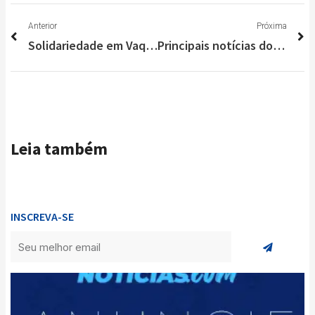
Anterior
P
Anterior
Próxima
Solidariedade em Vaquinha virtual pode salvar vida de jovem de Lagoa Santa
Principais notícias do Brasil e do Mundo nesta quinta-feira (26/08)
Leia também
INSCREVA-SE
Enviar