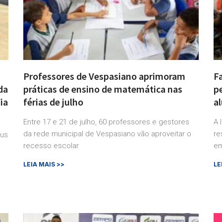
Professores de Vespasiano aprimoram
F
da
práticas de ensino de matemática nas
pe
ia
férias de julho
a
Entre 17 e 21 de julho, 60 professores e gestores
A 
da rede municipal de Vespasiano vão aproveitar o
re
eus
recesso escolar
em
LEIA MAIS >>
LE