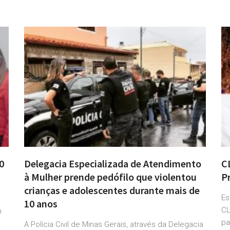
0
Delegacia Especializada de Atendimento
C
à Mulher prende pedófilo que violentou
P
crianças e adolescentes durante mais de
Es
10 anos
CL
h
pa
A Polícia Civil de Minas Gerais, através da Delegacia