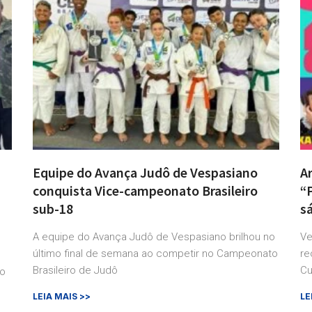
Equipe do Avança Judô de Vespasiano
Ar
conquista Vice-campeonato Brasileiro
“
sub-18
s
A equipe do Avança Judô de Vespasiano brilhou no
Ve
último final de semana ao competir no Campeonato
re
Brasileiro de Judô
Cu
ro
LEIA MAIS >>
LE