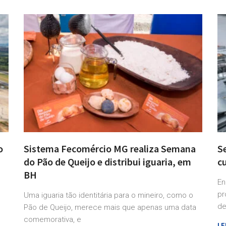
o
Sistema Fecomércio MG realiza Semana
S
do Pão de Queijo e distribui iguaria, em
cu
BH
En
pr
Uma iguaria tão identitária para o mineiro, como o
de
Pão de Queijo, merece mais que apenas uma data
comemorativa, e
LE