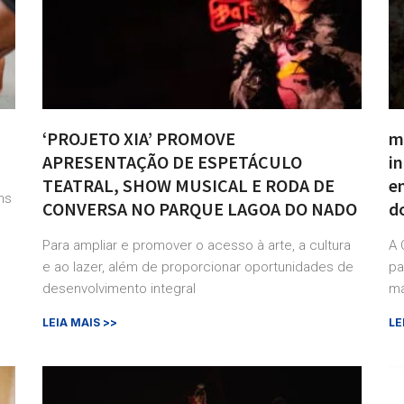
‘PROJETO XIA’ PROMOVE
m
APRESENTAÇÃO DE ESPETÁCULO
i
TEATRAL, SHOW MUSICAL E RODA DE
e
ns
CONVERSA NO PARQUE LAGOA DO NADO
do
Para ampliar e promover o acesso à arte, a cultura
A 
e ao lazer, além de proporcionar oportunidades de
pa
desenvolvimento integral
ma
LEIA MAIS >>
LE