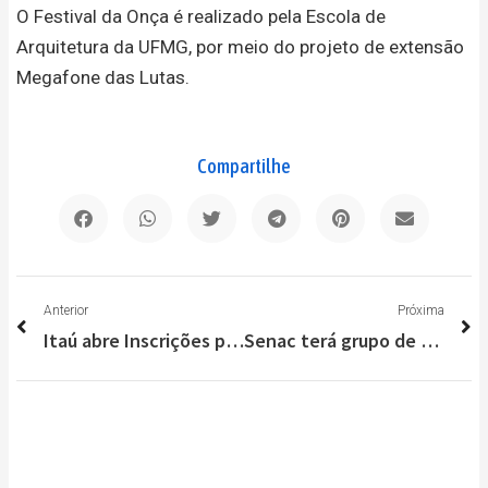
O Festival da Onça é realizado pela Escola de
Arquitetura da UFMG, por meio do projeto de extensão
Megafone das Lutas.
Compartilhe
Anterior
P
Anterior
Próxima
Itaú abre Inscrições para o Programa Trainee 2025
Senac terá grupo de estudos sobre cultura alimentar