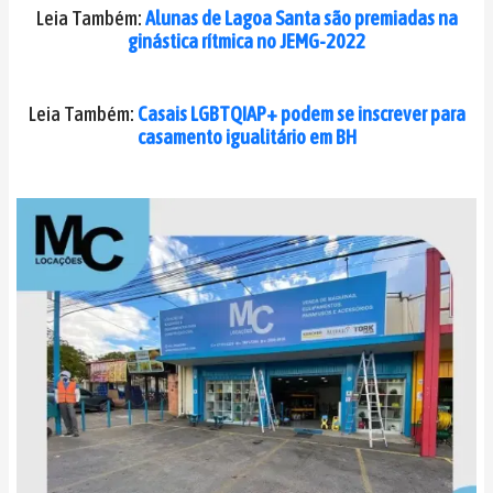
Leia Também:
Alunas de Lagoa Santa são premiadas na
ginástica rítmica no JEMG-2022
Leia Também:
Casais LGBTQIAP+ podem se inscrever para
casamento igualitário em BH