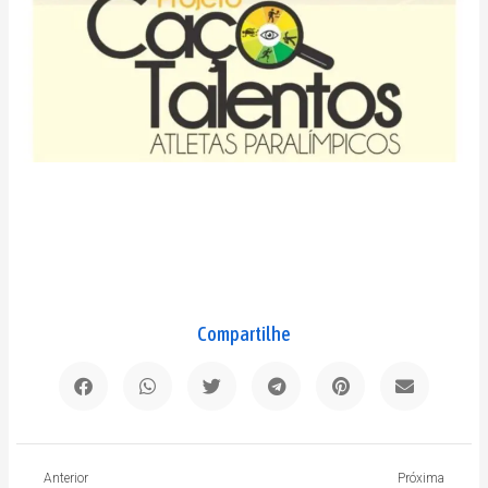
Compartilhe
Anterior
P
Anterior
Próxima