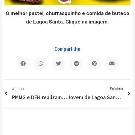
O melhor pastel, churrasquinho e comida de buteco
de Lagoa Santa. Clique na imagem.
Compartilhe
Anterior
P
Anterior
Próxima
PMMG e DEH realizam operação conjunta no Jardim Daliana, em Vespasiano
Jovem de Lagoa Santa é destaque na RMBH com acabamentos de alto padrão