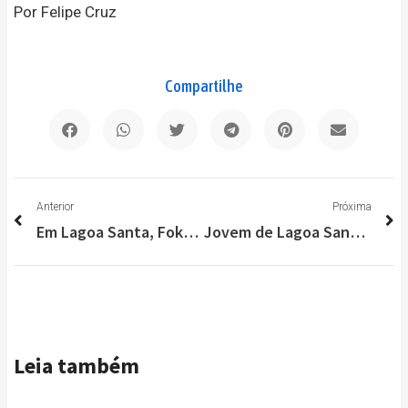
Por Felipe Cruz
Compartilhe
Anterior
P
Anterior
Próxima
Em Lagoa Santa, Foko Comunicação promove “blitz” de prêmios neste domingo (22)
Jovem de Lagoa Santa que estava desaparecida é encontrada em Rio Acima
Leia também