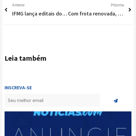
Anterior
P
Anterior
Próxima
IFMG lança editais do Processo Seletivo 2025 com mais de 4 mil vagas
Com frota renovada, transporte coletivo de Lagoa Santa já está funcionando com novo itinerário e mais horários
Leia também
INSCREVA-SE
Enviar