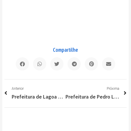
Compartilhe
Anterior
P
Anterior
Próxima
Prefeitura de Lagoa Santa promove concurso “Luzes de Natal”
Prefeitura de Pedro Leopoldo adquire 400 tablets para Escolas Municipais