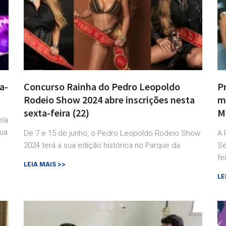
a-
Concurso Rainha do Pedro Leopoldo
P
Rodeio Show 2024 abre inscrições nesta
m
sexta-feira (22)
M
ela
sua
De 7 e 15 de junho, o Pedro Leopoldo Rodeio Show
A 
2024 terá a sua edição histórica no Parque da
Se
fe
LEIA MAIS >>
LE