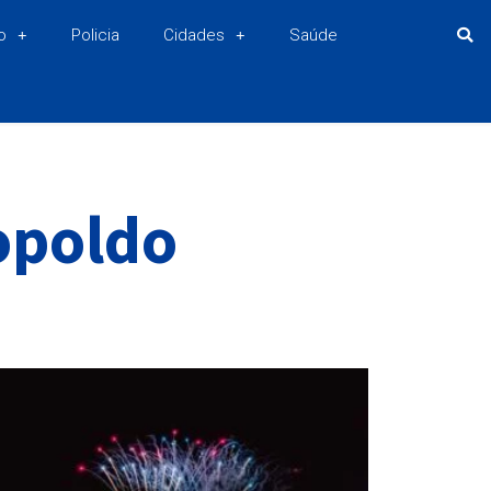
o
Policia
Cidades
Saúde
opoldo