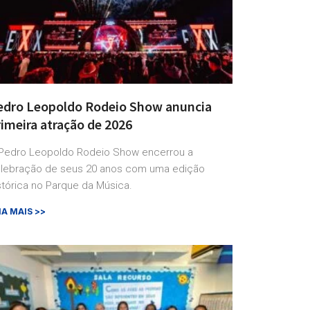
edro Leopoldo Rodeio Show anuncia
imeira atração de 2026
Pedro Leopoldo Rodeio Show encerrou a
lebração de seus 20 anos com uma edição
stórica no Parque da Música.
IA MAIS >>