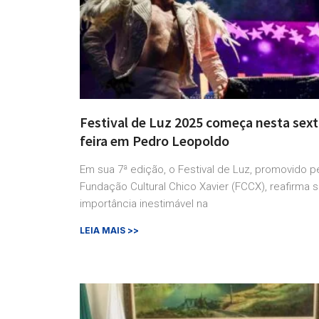
Festival de Luz 2025 começa nesta sext
feira em Pedro Leopoldo
Em sua 7ª edição, o Festival de Luz, promovido p
Fundação Cultural Chico Xavier (FCCX), reafirma 
importância inestimável na
LEIA MAIS >>