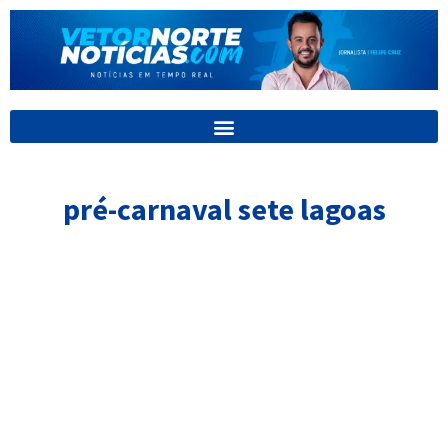
Ir
para
o
conteúdo
pré-carnaval sete lagoas