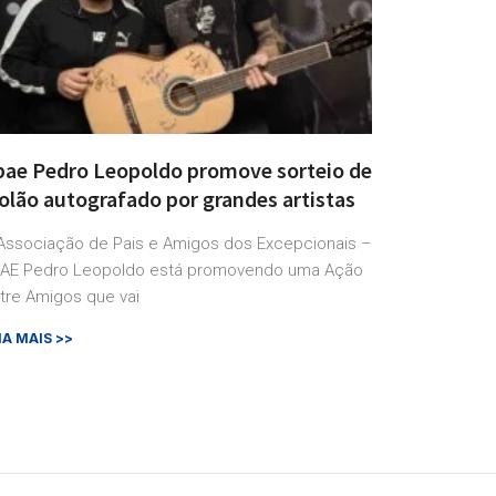
pae Pedro Leopoldo promove sorteio de
olão autografado por grandes artistas
Associação de Pais e Amigos dos Excepcionais –
AE Pedro Leopoldo está promovendo uma Ação
tre Amigos que vai
IA MAIS >>