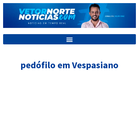
Ir
para
o
conteúdo
pedófilo em Vespasiano