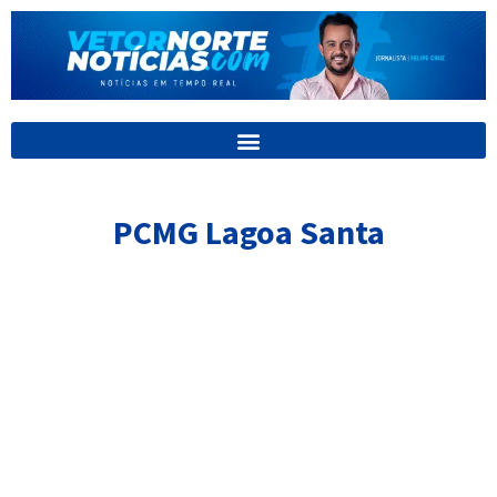
Ir
para
o
conteúdo
PCMG Lagoa Santa