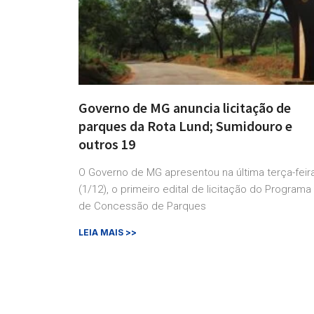
Governo de MG anuncia licitação de
parques da Rota Lund; Sumidouro e
outros 19
O Governo de MG apresentou na última terça-feir
(1/12), o primeiro edital de licitação do Programa
de Concessão de Parques
LEIA MAIS >>