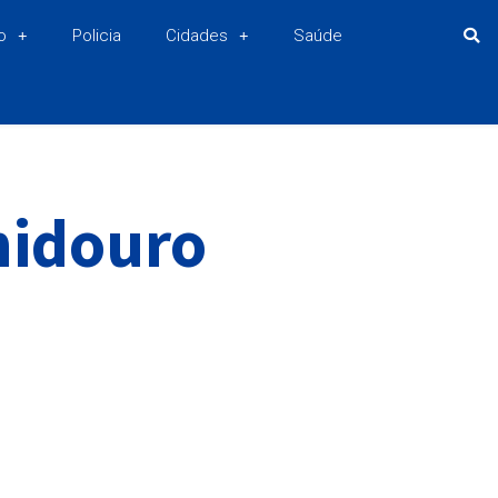
o
Policia
Cidades
Saúde
midouro