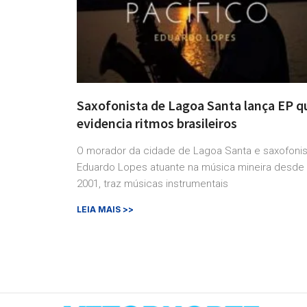
Saxofonista de Lagoa Santa lança EP q
evidencia ritmos brasileiros
O morador da cidade de Lagoa Santa e saxofonis
Eduardo Lopes atuante na música mineira desde
2001, traz músicas instrumentais
LEIA MAIS >>