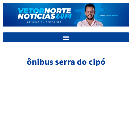
Ir
para
o
conteúdo
ônibus serra do cipó