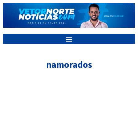
Ir
para
o
conteúdo
namorados