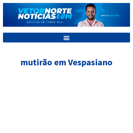
Ir
para
o
conteúdo
mutirão em Vespasiano