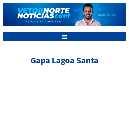
Ir
para
o
conteúdo
Gapa Lagoa Santa