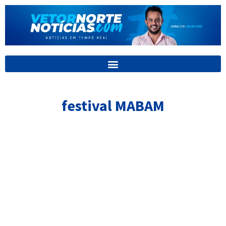
Ir
para
o
conteúdo
festival MABAM