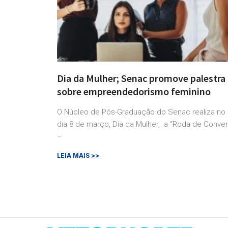
Dia da Mulher; Senac promove palestra
sobre empreendedorismo feminino
O Núcleo de Pós-Graduação do Senac realiza no
dia 8 de março, Dia da Mulher, a “Roda de Conve
–
LEIA MAIS >>