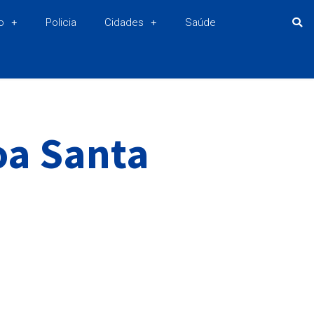
o
Policia
Cidades
Saúde
oa Santa