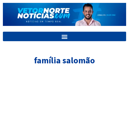
Ir
para
o
conteúdo
família salomão