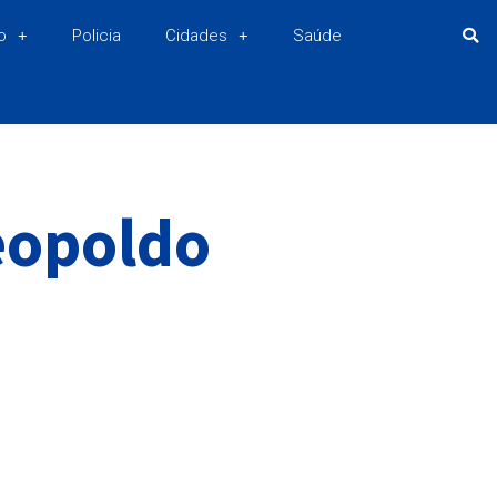
o
Policia
Cidades
Saúde
eopoldo