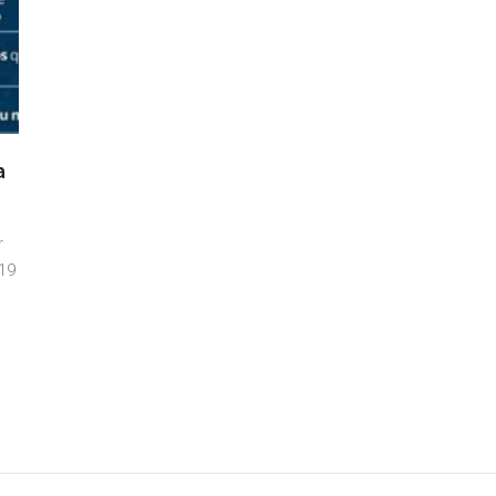
a
r
19