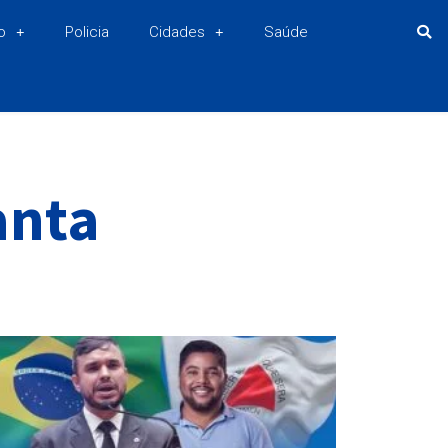
o
Policia
Cidades
Saúde
anta