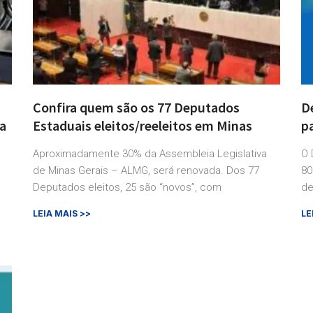
Confira quem são os 77 Deputados
D
a
Estaduais eleitos/reeleitos em Minas
pa
Aproximadamente 30% da Assembleia Legislativa
O 
de Minas Gerais – ALMG, será renovada. Dos 77
80
Deputados eleitos, 25 são “novos”, com
de
a
LEIA MAIS >>
LE