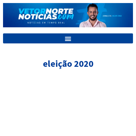
Ir
para
o
conteúdo
eleição 2020