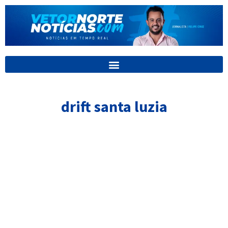
Ir
para
o
conteúdo
drift santa luzia